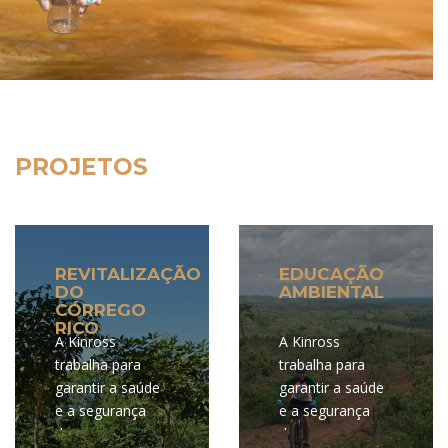
PROJETOS
REVITALIZAÇÃO
EDUCAÇÃO
DO
AMBIENTAL
CÓRREGO
RICO
A Kinross
A Kinross
trabalha para
trabalha para
garantir a saúde
garantir a saúde
e a segurança
e a segurança
dos seus
dos seus