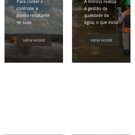
Para conter e
A Kinross realiza
controlar a
a gestão da
poeira resultante
qualidade da
de suas
água, o que inclui
atividades, a
vários
Kinross adota
procedimentos
VIEW MORE
VIEW MORE
uma série de
operacionais,
ações, que
padrões
incluem
rigorosos e mais
melhorias em
de 30 estações
equipamentos,
de
uso de
monitoramento.
caminhões-pipa,
entre outros.