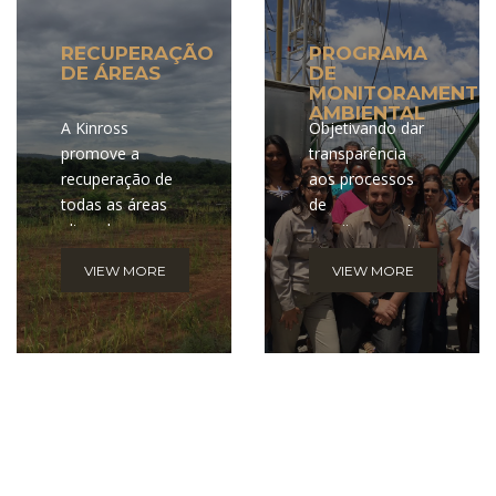
RECUPERAÇÃO
PROGRAMA
DE ÁREAS
DE
MONITORAMENTO
AMBIENTAL
A Kinross
Objetivando dar
promove a
transparência
recuperação de
aos processos
todas as áreas
de
alteradas por
monitoramento
suas atividades,
e controle
VIEW MORE
VIEW MORE
assim que são
realizados pela
liberadas pela
empresa, a
operação.
Kinross criou o
Programa de
Monitores
Ambientais.