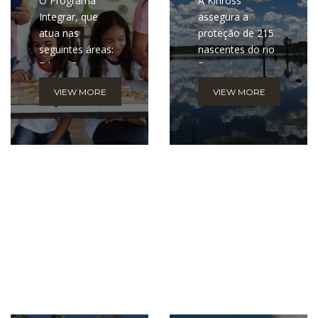
O Programa
A Kinross
Integrar, que
assegura a
atua nas
proteção de 215
seguintes áreas:
nascentes do rio
Educação,
Paracatu, numa
Cultura, Geração
área de 1650
VIEW MORE
VIEW MORE
de Trabalho e
hectares e que
Renda e Meio
compreende 155
Ambiente
propriedades
rurais.