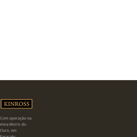
dos 30 anos do
grupo Kinross.
Com operação na
mina Morro do
Ouro, em
Paracatu,