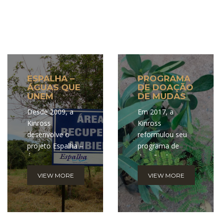
ESPALHA –
PROGRAMA
ÁGUAS QUE
DE DOAÇÃO
UNEM
DE MUDAS
Desde 2009, a
Em 2017, a
Kinross
Kinross
desenvolve o
reformulou seu
projeto Espalha –
programa de
Águas que
doação de
Unem, em
mudas, que
VIEW MORE
VIEW MORE
parceria com a
passou a ser
Associação dos
itinerante. Agora,
Produtores e
o estande do
Agricultores
programa