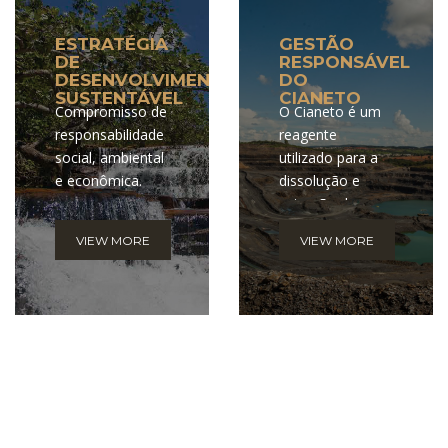
ESTRATÉGIA
GESTÃO
DE
RESPONSÁVEL
DESENVOLVIMENTO
DO
SUSTENTÁVEL
CIANETO
Compromisso de
O Cianeto é um
responsabilidade
reagente
social, ambiental
utilizado para a
e econômica.
dissolução e
extração de
ouro. Devido a
VIEW MORE
VIEW MORE
suas
características
perigosas, temos
a
responsabilidade
de garantir que
controles
rigorosos
estejam sempre