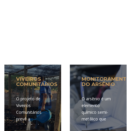
Familiares da
percorre a
Bacia do Espalha.
cidade,
atendendo a um
bairro por mês.
VIVEIROS
MONITORAMENTO
COMUNITÁRIOS
DO ARSÊNIO
O projeto de
O arsênio é um
Viveiros
elemento
Comunitários
químico semi-
prevê a
metálico que
instalação de
ocorre