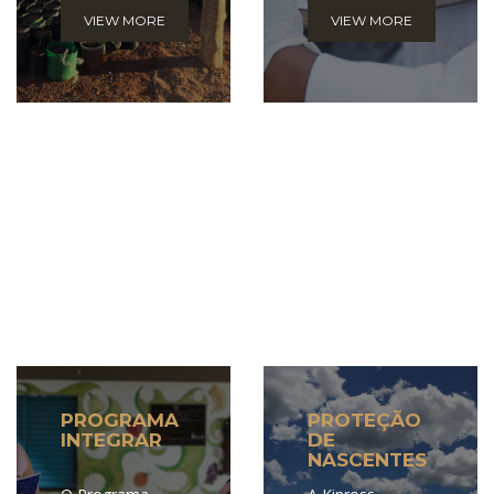
viveiros de
naturalmente em
VIEW MORE
VIEW MORE
mudas de
rochas, no solo,
árvores nativas
na água, no ar,
na comunidade
em plantas e em
rural de Santa
animais, e é
Rita. As mudas
amplamente
produzidas
distribuído na
nesses viveiros
natureza, em
são compradas
concentrações
pela Kinross, o
muito baixas.
que garante
renda extra aos
produtores.
PROGRAMA
PROTEÇÃO
INTEGRAR
DE
NASCENTES