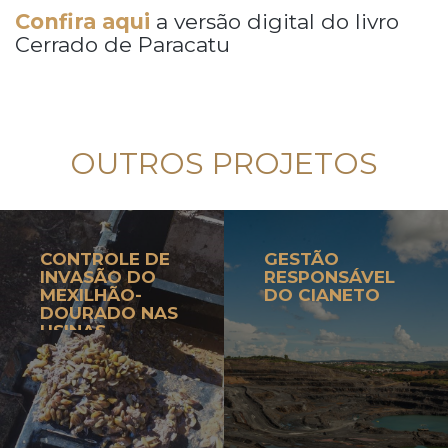
Confira aqui
a versão digital do livro
Cerrado de Paracatu
OUTROS PROJETOS
CONTROLE DE
GESTÃO
INVASÃO DO
RESPONSÁVEL
MEXILHÃO-
DO CIANETO
DOURADO NAS
USINAS
HIDRELÉTRICAS