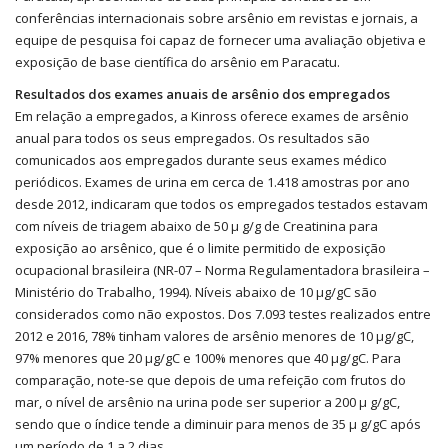
conferências internacionais sobre arsênio em revistas e jornais, a
equipe de pesquisa foi capaz de fornecer uma avaliação objetiva e
exposição de base científica do arsênio em Paracatu.
Resultados dos exames anuais de arsênio dos empregados
Em relação a empregados, a Kinross oferece exames de arsênio
anual para todos os seus empregados. Os resultados são
comunicados aos empregados durante seus exames médico
periódicos. Exames de urina em cerca de 1.418 amostras por ano
desde 2012, indicaram que todos os empregados testados estavam
com níveis de triagem abaixo de 50 µ g/g de Creatinina para
exposição ao arsênico, que é o limite permitido de exposição
ocupacional brasileira (NR-07 – Norma Regulamentadora brasileira –
Ministério do Trabalho, 1994). Níveis abaixo de 10 μg/gC são
considerados como não expostos. Dos 7.093 testes realizados entre
2012 e 2016, 78% tinham valores de arsênio menores de 10 μg/gC,
97% menores que 20 μg/gC e 100% menores que 40 μg/gC. Para
comparação, note-se que depois de uma refeição com frutos do
mar, o nível de arsênio na urina pode ser superior a 200 µ g/gC,
sendo que o índice tende a diminuir para menos de 35 µ g/gC após
um período de 1 a 2 dias.