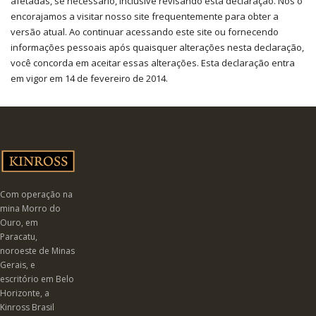
afetadas, se necessário, inclusive revisando esta declaração. Nós o
encorajamos a visitar nosso site frequentemente para obter a
versão atual. Ao continuar acessando este site ou fornecendo
informações pessoais após quaisquer alterações nesta declaração,
você concorda em aceitar essas alterações. Esta declaração entra
em vigor em 14 de fevereiro de 2014.
Com operação na
mina Morro do
Ouro, em
Paracatu,
noroeste de Minas
Gerais, e
escritório em Belo
Horizonte, a
Kinross Brasil