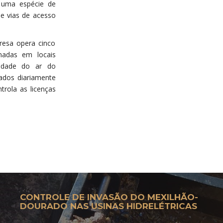
a uma espécie de
 e vias de acesso
presa opera cinco
nadas em locais
lidade do ar do
zados diariamente
trola as licenças
CONTROLE DE INVASÃO DO MEXILHÃO-
DOURADO NAS USINAS HIDRELÉTRICAS