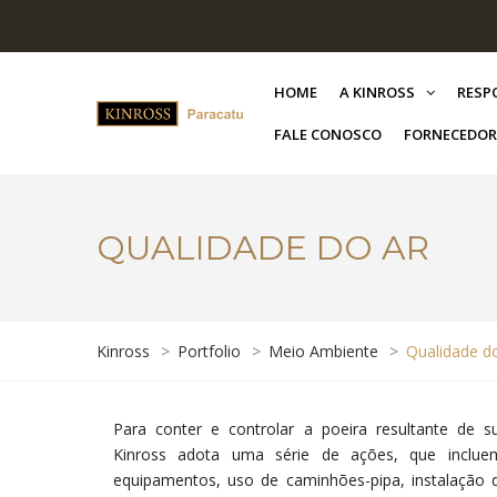
HOME
A KINROSS
RESP
FALE CONOSCO
FORNECEDOR
QUALIDADE DO AR
Kinross
>
Portfolio
>
Meio Ambiente
>
Qualidade d
Para conter e controlar a poeira resultante de su
Kinross adota uma série de ações, que inclu
equipamentos, uso de caminhões-pipa, instalação 