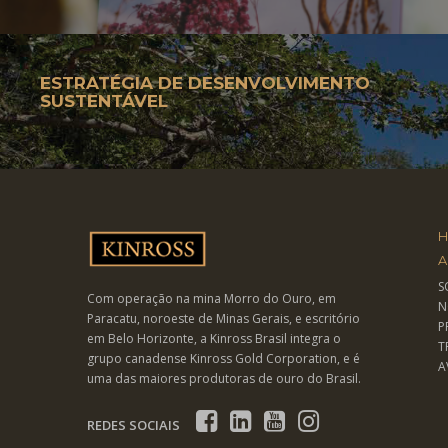
 AMBIENTE
MEIO
ESTRATÉGIA DE DESENVOLVIMENTO
SUSTENTÁVEL
A
S
Com operação na mina Morro do Ouro, em
N
Paracatu, noroeste de Minas Gerais, e escritório
P
em Belo Horizonte, a Kinross Brasil integra o
T
grupo canadense Kinross Gold Corporation, e é
A
uma das maiores produtoras de ouro do Brasil.
REDES SOCIAIS