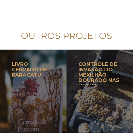
OUTROS PROJETOS
LIVRO
CONTROLE DE
CERRADO DE
INVASÃO DO
PARACATU
MEXILHÃO-
DOURADO NAS
USINAS
HIDRELÉTRICAS