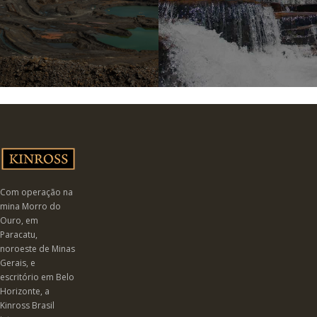
Com operação na
mina Morro do
Ouro, em
Paracatu,
noroeste de Minas
Gerais, e
escritório em Belo
Horizonte, a
Kinross Brasil