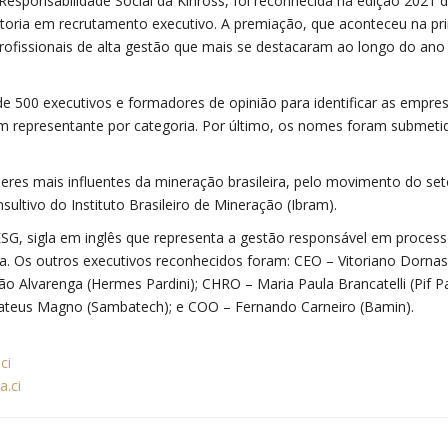
esponsabilidade Social da Kinross, foi reconhecida na edição 2021 
ltoria em recrutamento executivo. A premiação, que aconteceu na pr
rofissionais de alta gestão que mais se destacaram ao longo do an
e 500 executivos e formadores de opinião para identificar as empre
 um representante por categoria. Por último, os nomes foram submeti
es mais influentes da mineração brasileira, pelo movimento do set
ltivo do Instituto Brasileiro de Mineração (Ibram).
SG, sigla em inglês que representa a gestão responsável em proces
a. Os outros executivos reconhecidos foram: CEO – Vitoriano Dornas
oão Alvarenga (Hermes Pardini); CHRO – Maria Paula Brancatelli (Pif 
 Mateus Magno (Sambatech); e COO – Fernando Carneiro (Bamin).
ci
a.ci