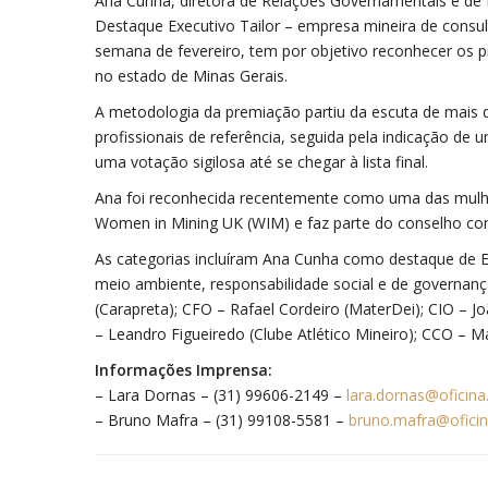
Ana Cunha, diretora de Relações Governamentais e de R
Destaque Executivo Tailor – empresa mineira de consu
semana de fevereiro, tem por objetivo reconhecer os p
no estado de Minas Gerais.
A metodologia da premiação partiu da escuta de mais d
profissionais de referência, seguida pela indicação de
uma votação sigilosa até se chegar à lista final.
Ana foi reconhecida recentemente como uma das mulher
Women in Mining UK (WIM) e faz parte do conselho consu
As categorias incluíram Ana Cunha como destaque de E
meio ambiente, responsabilidade social e de governanç
(Carapreta); CFO – Rafael Cordeiro (MaterDei); CIO – J
– Leandro Figueiredo (Clube Atlético Mineiro); CCO –
Informações Imprensa:
– Lara Dornas – (31) 99606-2149 –
lara.dornas@oficina.
– Bruno Mafra – (31) 99108-5581 –
bruno.mafra@oficin