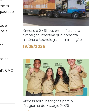
do
imeira
o passado
sas e
Kinross e SESI trazem a Paracatu
dos a
exposição imersiva que conecta
história e tecnologia da mineração
or
19/05/2026
sos de
Paf); CMO
Kinross abre inscrições para o
Programa de Estágio 2026