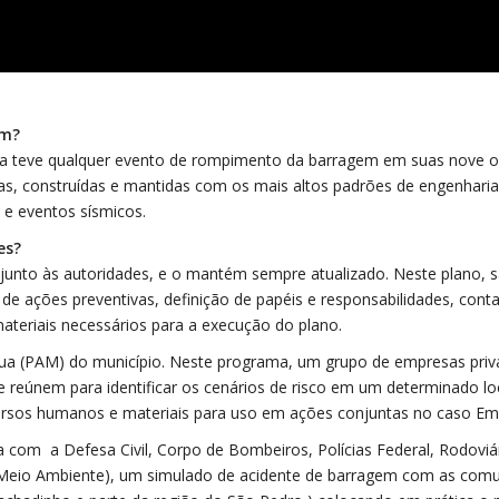
em?
nca teve qualquer evento de rompimento da barragem em suas nove 
as, construídas e mantidas com os mais altos padrões de engenharia
 e eventos sísmicos.
es?
junto às autoridades, e o mantém sempre atualizado. Neste plano, 
 de ações preventivas, definição de papéis e responsabilidades, cont
ateriais necessários para a execução do plano.
ua (PAM) do município. Neste programa, um grupo de empresas priv
 se reúnem para identificar os cenários de risco em um determinado lo
ecursos humanos e materiais para uso em ações conjuntas no caso Em
com a Defesa Civil, Corpo de Bombeiros, Polícias Federal, Rodoviár
 de Meio Ambiente), um simulado de acidente de barragem com as com