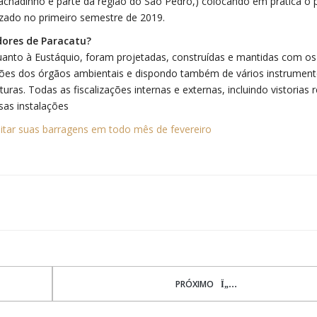
Machadinho e parte da região do São Pedro,) colocando em prática o 
izado no primeiro semestre de 2019.
dores de Paracatu?
uanto à Eustáquio, foram projetadas, construídas e mantidas com o
ções dos órgãos ambientais e dispondo também de vários instrumen
ras. Todas as fiscalizações internas e externas, incluindo vistorias r
sas instalações
sitar suas barragens em todo mês de fevereiro
PRÓXIMO