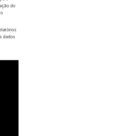
tação do
ão
elatórios
os dados