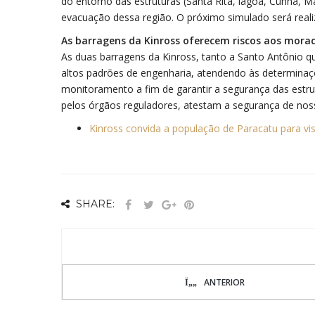
do entorno das estruturas (Santa Rita, lagoa, Cunha, 
evacuação dessa região. O próximo simulado será real
As barragens da Kinross oferecem riscos aos mora
As duas barragens da Kinross, tanto a Santo Antônio q
altos padrões de engenharia, atendendo às determina
monitoramento a fim de garantir a segurança das estrutu
pelos órgãos reguladores, atestam a segurança de nos
Kinross convida a população de Paracatu para vi
SHARE:
ANTERIOR