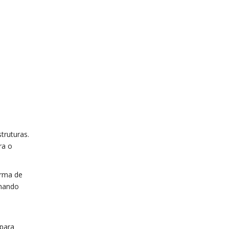
truturas.
ra o
orma de
rnando
 para