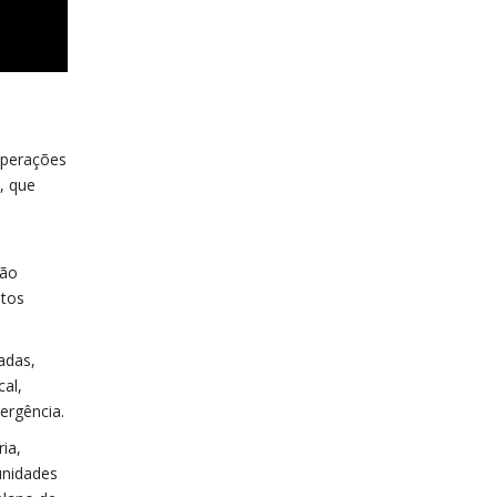
operações
, que
são
atos
adas,
cal,
ergência.
ia,
unidades