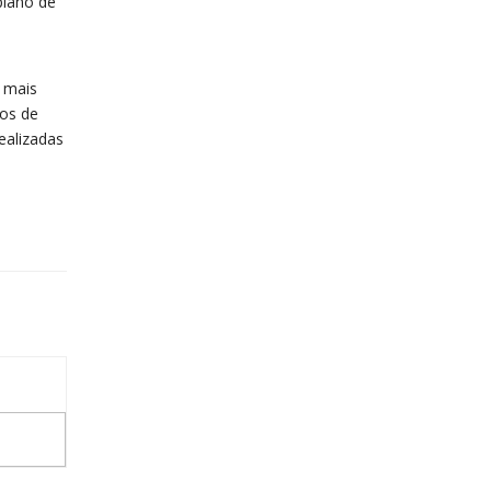
plano de
s mais
tos de
ealizadas