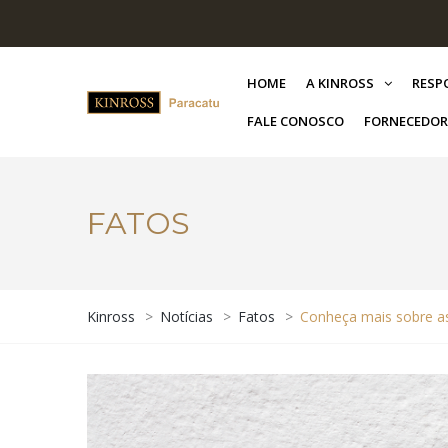
HOME
A KINROSS
RESP
FALE CONOSCO
FORNECEDOR
FATOS
Kinross
>
Notícias
>
Fatos
>
Conheça mais sobre a