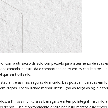
tro, com a utilização de solo compactado para alteamento de suas es
 cada camada, construída e compactada de 25 em 25 centímetros. Pa
 que será utilizado.
 estão entre as mais seguras do mundo. Elas possuem paredes em f
em etapas, possibilitando melhor distribuição da força da água e to
ados, a Kinross monitora as barragens em tempo integral; medindo a
s drenos. Esse monitoramento é feito por instrumentos específicos