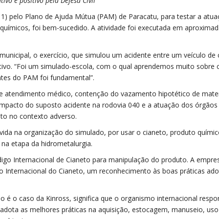
vo e positivo pela Defesa Civil
11) pelo Plano de Ajuda Mútua (PAM) de Paracatu, para testar a atu
químicos, foi bem-sucedido. A atividade foi executada em aproxim
unicipal, o exercício, que simulou um acidente entre um veículo de 
tivo. “Foi um simulado-escola, com o qual aprendemos muito sobre c
ntes do PAM foi fundamental”.
s e atendimento médico, contenção do vazamento hipotético de mater
impacto do suposto acidente na rodovia 040 e a atuação dos órgãos
ito no contexto adverso.
vida na organização do simulado, por usar o cianeto, produto quími
 na etapa da hidrometalurgia.
digo Internacional de Cianeto para manipulação do produto. A empres
igo Internacional do Cianeto, um reconhecimento às boas práticas ad
mo é o caso da Kinross, significa que o organismo internacional respo
 adota as melhores práticas na aquisição, estocagem, manuseio, uso