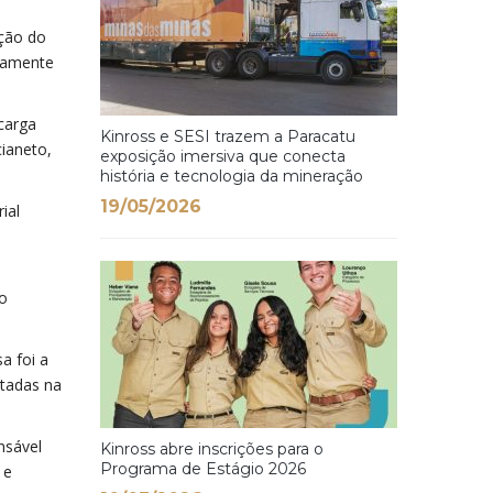
ação do
adamente
carga
Kinross e SESI trazem a Paracatu
ianeto,
exposição imersiva que conecta
história e tecnologia da mineração
19/05/2026
ial
co
a foi a
otadas na
nsável
Kinross abre inscrições para o
Programa de Estágio 2026
 e