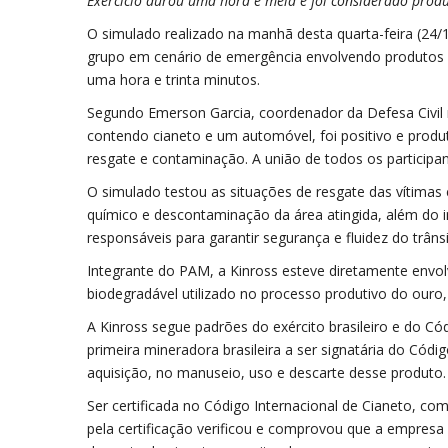
Exercício durou uma hora e meia e foi considerado produti
O simulado realizado na manhã desta quarta-feira (24/
grupo em cenário de emergência envolvendo produtos 
uma hora e trinta minutos.
Segundo Emerson Garcia, coordenador da Defesa Civil m
contendo cianeto e um automóvel, foi positivo e produ
resgate e contaminação. A união de todos os participa
O simulado testou as situações de resgate das vítima
químico e descontaminação da área atingida, além do 
responsáveis para garantir segurança e fluidez do trâns
Integrante do PAM, a Kinross esteve diretamente envol
biodegradável utilizado no processo produtivo do ouro,
A Kinross segue padrões do exército brasileiro e do Có
primeira mineradora brasileira a ser signatária do Cód
aquisição, no manuseio, uso e descarte desse produto.
Ser certificada no Código Internacional de Cianeto, co
pela certificação verificou e comprovou que a empresa