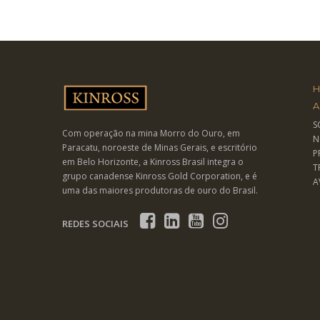
A
S
Com operação na mina Morro do Ouro, em
N
Paracatu, noroeste de Minas Gerais, e escritório
P
em Belo Horizonte, a Kinross Brasil integra o
T
grupo canadense Kinross Gold Corporation, e é
A
uma das maiores produtoras de ouro do Brasil.
REDES SOCIAIS