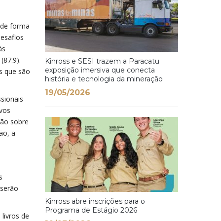
 de forma
desafios
às
(87.9).
Kinross e SESI trazem a Paracatu
exposição imersiva que conecta
is que são
história e tecnologia da mineração
19/05/2026
sionais
ivos
ção sobre
ão, a
s
 serão
Kinross abre inscrições para o
Programa de Estágio 2026
livros de