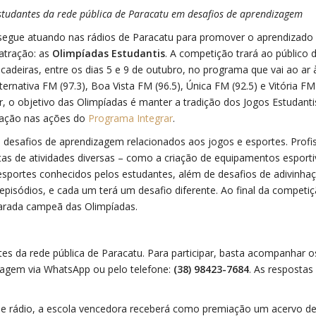
studantes da rede pública de Paracatu em desafios de aprendizagem
 segue atuando nas rádios de Paracatu para promover o aprendizado
 atração: as
Olimpíadas Estudantis
. A competição trará ao público 
cadeiras, entre os dias 5 e 9 de outubro, no programa que vai ao ar 
ternativa FM (97.3), Boa Vista FM (96.5), Única FM (92.5) e Vitória FM 
r, o objetivo das Olimpíadas é manter a tradição dos Jogos Estudant
cipação nas ações do
Programa Integrar
.
esafios de aprendizagem relacionados aos jogos e esportes. Profis
as de atividades diversas – como a criação de equipamentos esport
esportes conhecidos pelos estudantes, além de desafios de adivinha
episódios, e cada um terá um desafio diferente. Ao final da competiç
larada campeã das Olimpíadas.
es da rede pública de Paracatu. Para participar, basta acompanhar o
sagem via WhatsApp ou pelo telefone:
(38) 98423-7684
. As respostas
e rádio, a escola vencedora receberá como premiação um acervo de 