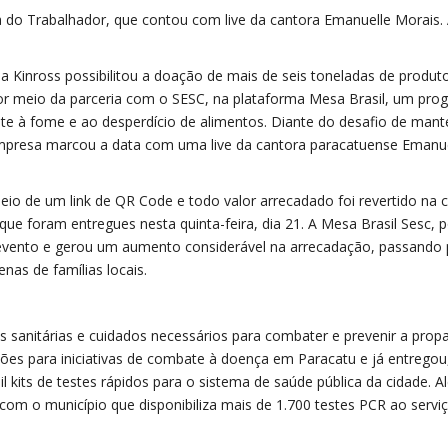
do Trabalhador, que contou com live da cantora Emanuelle Morais.
 Kinross possibilitou a doação de mais de seis toneladas de produt
por meio da parceria com o SESC, na plataforma Mesa Brasil, um pro
ate à fome e ao desperdício de alimentos. Diante do desafio de mant
resa marcou a data com uma live da cantora paracatuense Emanue
eio de um link de QR Code e todo valor arrecadado foi revertido na
ue foram entregues nesta quinta-feira, dia 21. A Mesa Brasil Sesc, p
 evento e gerou um aumento considerável na arrecadação, passando 
nas de famílias locais.
 sanitárias e cuidados necessários para combater e prevenir a pro
hões para iniciativas de combate à doença em Paracatu e já entregou
 kits de testes rápidos para o sistema de saúde pública da cidade. 
com o município que disponibiliza mais de 1.700 testes PCR ao servi