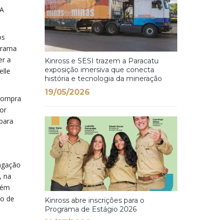
 A
os
grama
er a
Kinross e SESI trazem a Paracatu
exposição imersiva que conecta
lle
história e tecnologia da mineração
19/05/2026
 compra
or
para
pagação
, na
Além
ço de
Kinross abre inscrições para o
Programa de Estágio 2026