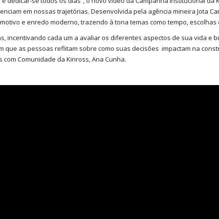
é dedicar-se todos os dias”, o novo vídeo da Campanha Institucional da 
enciam em nossas trajetórias. Desenvolvida pela agência mineira Jota Ca
emotivo e enredo moderno, trazendo à tona temas como tempo, escolhas e
, incentivando cada um a avaliar os diferentes aspectos de sua vida e b
om que as pessoas reflitam sobre como suas decisões impactam na const
es com Comunidade da Kinross, Ana Cunha.