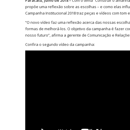
Paracatu, Julho de 2018 –
Com o tema “Construir o amanhã 
propõe uma reflexão sobre as escolhas – e como elas influ
Campanha Institucional 2018 traz peças e vídeos com tom 
“O novo vídeo faz uma reflexão acerca das nossas escolhas
formas de melhorá-los. O objetivo da campanha é fazer c
nosso futuro”, afirma a gerente de Comunicação e Relaçõ
Confira o segundo vídeo da campanha: