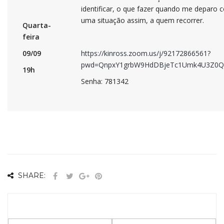
identificar, o que fazer quando me deparo 
uma situação assim, a quem recorrer.
Quarta-
feira
09/09
https://kinross.zoom.us/j/92172866561?
pwd=QnpxY1grbW9HdDBjeTc1Umk4U3Z0Q
19h
Senha: 781342
SHARE: