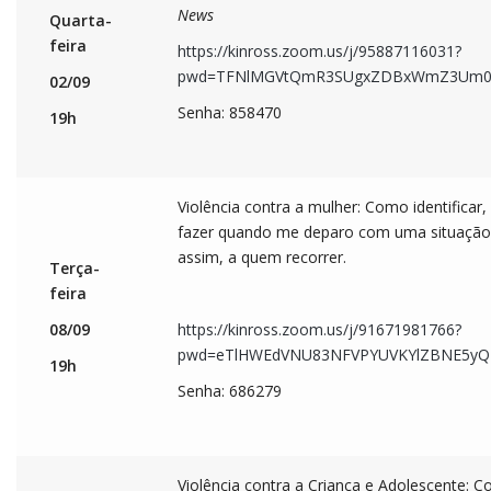
News
Quarta-
feira
https://kinross.zoom.us/j/95887116031?
pwd=TFNlMGVtQmR3SUgxZDBxWmZ3Um0
02/09
Senha: 858470
19h
Violência contra a mulher: Como identificar,
fazer quando me deparo com uma situação
assim, a quem recorrer.
Terça-
feira
08/09
https://kinross.zoom.us/j/91671981766?
pwd=eTlHWEdVNU83NFVPYUVKYlZBNE5yQ
19h
Senha: 686279
Violência contra a Criança e Adolescente: 