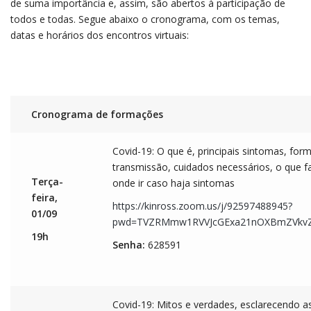
de suma importância e, assim, são abertos à participação de
todos e todas. Segue abaixo o cronograma, com os temas,
datas e horários dos encontros virtuais:
Cronograma de formações
Covid-19: O que é, principais sintomas, for
transmissão, cuidados necessários, o que f
Terça-
onde ir caso haja sintomas
feira,
https://kinross.zoom.us/j/92597488945?
01/09
pwd=TVZRMmw1RVVJcGExa21nOXBmZVkv
19h
Senha:
628591
Covid-19: Mitos e verdades, esclarecendo a