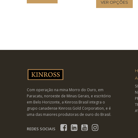
VER OPÇÕES
p
v
v
s
e
p
A
S
Com operação na mina Morro do Ouro, em
p
N
Paracatu, noroeste de Minas Gerais, e escritório
P
em Belo Horizonte, a Kinross Brasil integra o
T
grupo canadense Kinross Gold Corporation, e é
A
uma das maiores produtoras de ouro do Brasil.
REDES SOCIAIS