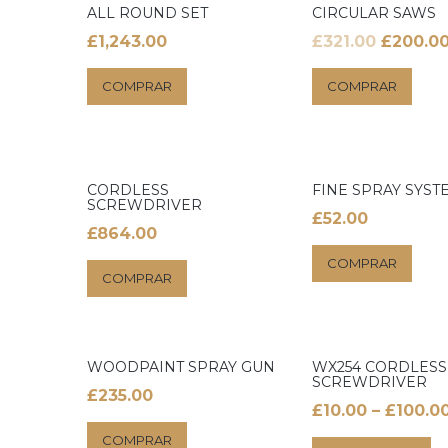
ALL ROUND SET
CIRCULAR SAWS
O
£
1,243.00
£
321.00
£
200.0
preço
COMPRAR
COMPRAR
original
era:
£321.00.
CORDLESS
FINE SPRAY SYST
SCREWDRIVER
£
52.00
£
864.00
COMPRAR
COMPRAR
WOODPAINT SPRAY GUN
WX254 CORDLESS
SCREWDRIVER
£
235.00
£
10.00
–
£
100.0
COMPRAR
E