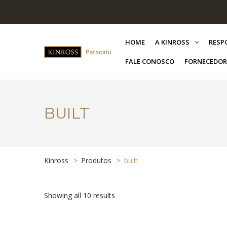
HOME
A KINROSS
RESP
FALE CONOSCO
FORNECEDOR
BUILT
Kinross
>
Produtos
>
built
Showing all 10 results