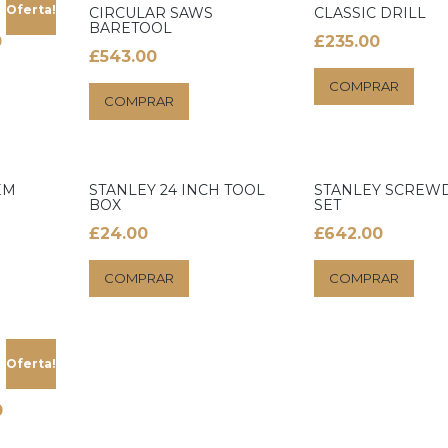
Oferta!
CIRCULAR SAWS
CLASSIC DRILL
BARETOOL
O
0
£
235.00
£
543.00
preço
COMPRAR
atual
COMPRAR
é:
£200.00.
EM
STANLEY 24 INCH TOOL
STANLEY SCREW
BOX
SET
£
24.00
£
642.00
COMPRAR
COMPRAR
Oferta!
0
ste