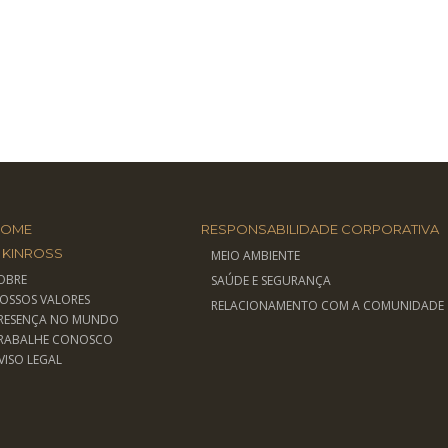
roduto
tem
árias
ariantes.
As
opções
podem
er
scolhidas
na
HOME
RESPONSABILIDADE CORPORATIVA
ágina
 KINROSS
MEIO AMBIENTE
do
OBRE
SAÚDE E SEGURANÇA
roduto
OSSOS VALORES
RELACIONAMENTO COM A COMUNIDADE
RESENÇA NO MUNDO
RABALHE CONOSCO
VISO LEGAL