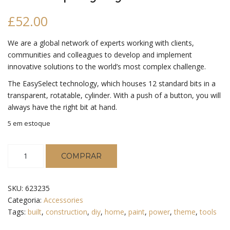
£
52.00
We are a global network of experts working with clients,
communities and colleagues to develop and implement
innovative solutions to the world’s most complex challenge.
The EasySelect technology, which houses 12 standard bits in a
transparent, rotatable, cylinder. With a push of a button, you will
always have the right bit at hand.
5 em estoque
Fine
COMPRAR
Spray
System
quantidade
SKU:
623235
Categoria:
Accessories
Tags:
built
,
construction
,
diy
,
home
,
paint
,
power
,
theme
,
tools