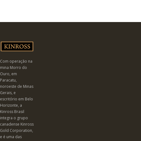
Com operação na
mina Morro do
Ouro, em
Paracatu,
noroeste de Minas
Gerais, e
escritório em Belo
Horizonte, a
Kinross Brasil
integra o grupo
canadense Kinross
Gold Corporation,
e é uma das