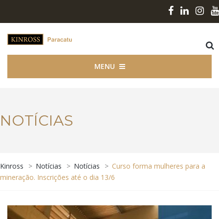
MENU
NOTÍCIAS
Kinross
>
Notícias
>
Notícias
>
Curso forma mulheres para a
mineração. Inscrições até o dia 13/6