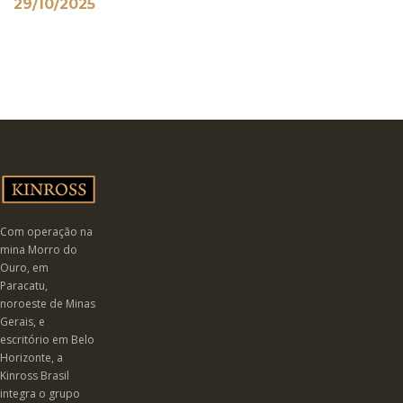
29/10/2025
Com operação na
mina Morro do
Ouro, em
Paracatu,
noroeste de Minas
Gerais, e
escritório em Belo
Horizonte, a
Kinross Brasil
integra o grupo