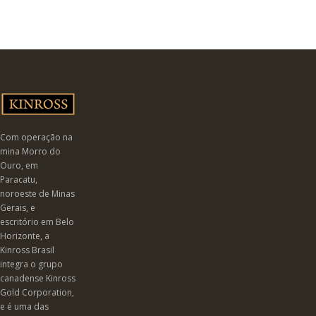
Com operação na
mina Morro do
Ouro, em
Paracatu,
noroeste de Minas
Gerais, e
escritório em Belo
Horizonte, a
Kinross Brasil
integra o grupo
canadense Kinross
Gold Corporation,
e é uma das