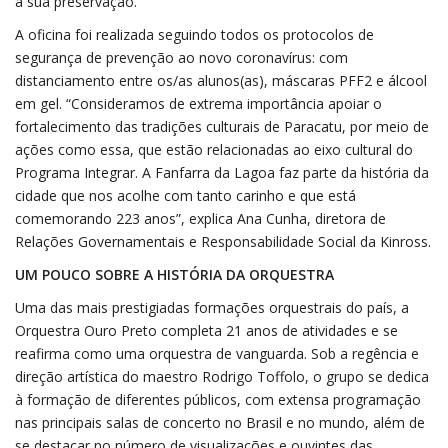
a sua preservação.
A oficina foi realizada seguindo todos os protocolos de
segurança de prevenção ao novo coronavírus: com
distanciamento entre os/as alunos(as), máscaras PFF2 e álcool
em gel. “Consideramos de extrema importância apoiar o
fortalecimento das tradições culturais de Paracatu, por meio de
ações como essa, que estão relacionadas ao eixo cultural do
Programa Integrar. A Fanfarra da Lagoa faz parte da história da
cidade que nos acolhe com tanto carinho e que está
comemorando 223 anos”, explica Ana Cunha, diretora de
Relações Governamentais e Responsabilidade Social da Kinross.
UM POUCO SOBRE A HISTÓRIA DA ORQUESTRA
Uma das mais prestigiadas formações orquestrais do país, a
Orquestra Ouro Preto completa 21 anos de atividades e se
reafirma como uma orquestra de vanguarda. Sob a regência e
direção artística do maestro Rodrigo Toffolo, o grupo se dedica
à formação de diferentes públicos, com extensa programação
nas principais salas de concerto no Brasil e no mundo, além de
se destacar no número de visualizações e ouvintes das