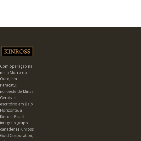
Com operação na
mina Morro do
Ouro, em
Paracatu,
noroeste de Minas
Gerais, e
escritório em Belo
Horizonte, a
Kinross Brasil
integra o grupo
canadense Kinross
Gold Corporation,