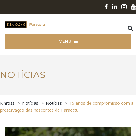
MENU
NOTÍCIAS
Kinross
>
Notícias
>
Notícias
>
15 anos de compromisso com a
preservação das nascentes de Paracatu