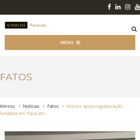
MENU
FATOS
Kinross
>
Notícias
>
Fatos
>
Kinross apoia regularização
fundiária em Paracatu