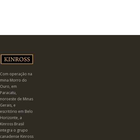
Com operação na
mina Morro do
Ouro, em
Paracatu,
noroeste de Minas
Gerais, e
escritório em Belo
Horizonte, a
Kinross Brasil
integra o grupo
canadense Kinross