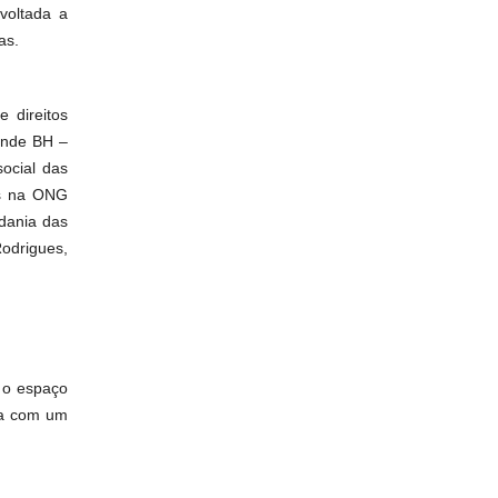
voltada a
as.
 direitos
ande BH –
social das
os na ONG
dania das
Rodrigues,
 o espaço
ca com um