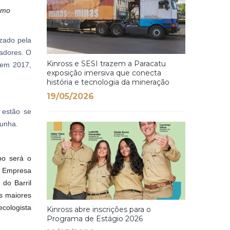
omo
izado pela
vadores. O
Kinross e SESI trazem a Paracatu
 em 2017,
exposição imersiva que conecta
história e tecnologia da mineração
19/05/2026
 estão se
Cunha.
po será o
a Empresa
do Barril
s maiores
ecologista
Kinross abre inscrições para o
Programa de Estágio 2026