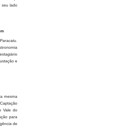
 seu lado
em
Paracatu.
stronomia
stagiário
gustação e
ela mesma
 Captação
o Vale do
ação para
gência de