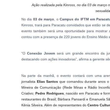
Ação realizada pela Kinross, no dia 03 de março
sexualida
No dia
03 de março
, o
Campus do IFTM em Paraca
Kinross, trará para Paracatu convidados que estão se 
evento também será uma oportunidade para mostrar a
contou com a presença de 220 jovens do Ensino Médio e
“
O
Conexão Jovem
será um grande encontro da juve
destacando com ações inovadoras”, afirma a gerente s
Na parte da manhã, o evento contará com uma are
jornalista
Elias Santos
que comandou durante anos o p
Mineira de Comunicação (Rede Minas e Rádio Inconfi
Criativo;
Pedro Rodrigues
, nascido em Paracatu e for
restaurantes do Brasil; Bárbara Pansardi e Emanuela Sã
Kênia Silveira. Além de representantes do
Centro Cultur