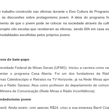
trabalho construído nas oficinas durante o Eixo Cultura do Programa
as às discussões sobre protagonismo jovem. A ideia do programa fo
imento de que o jovem pode se colocar na sociedade através da cult
 projeto oito escolas que receberam as oficinas, sendo 60h em casa e
modalidades escolhidas pelos próprios jovens.
ncora do bate-papo
ersidade Federal de Minas Gerais (UFMG). Iniciou a carreira como rad
esentar o programa Casa Aberta. Foi um dos fundadores da Rá
mas Caleidoscópio e Retratos na TV Horizonte, já na Rede Minas apr
osa e Rádio Savassi. Atua como professor do departamento de comun
 Mineira de Comunicação (Rede Minas e Rádio Inconfidência).
reendedorismo jovem
il. Ainda jovem, com apenas R$24, criou a sua empresa Barril Criat