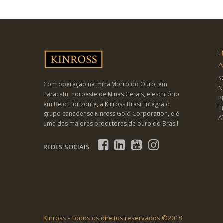
A
S
Com operação na mina Morro do Ouro, em
N
Paracatu, noroeste de Minas Gerais, e escritório
P
em Belo Horizonte, a Kinross Brasil integra o
T
grupo canadense Kinross Gold Corporation, e é
A
uma das maiores produtoras de ouro do Brasil.
REDES SOCIAIS
Kinross - Todos os direitos reservados ©2018