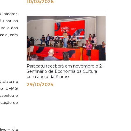
10/03/2026
 Integrar.
i usar as
ura e das
scola, com
Paracatu receberá em novembro o 2º
Seminário de Economia da Cultura
com apoio da Kinross
ialista na
29/10/2025
dio UFMG
esentou o
icação do
ivo – loja