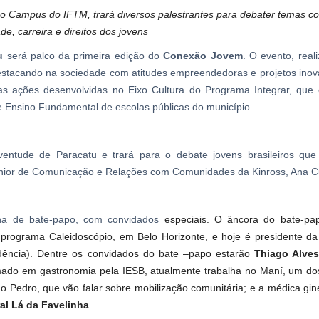
 no Campus do IFTM, trará diversos palestrantes para debater temas c
de, carreira e direitos dos jovens
tu
será palco da primeira edição do
Conexão Jovem
. O evento, real
destacando na sociedade com atitudes empreendedoras e projetos ino
s ações desenvolvidas no Eixo Cultura do Programa Integrar, que
 Ensino Fundamental de escolas públicas do município.
ntude de Paracatu e trará para o debate jovens brasileiros que
ênior de Comunicação e Relações com Comunidades da Kinross, Ana 
na de bate-papo, com convidados
especiais. O âncora do bate-pa
rograma Caleidoscópio, em Belo Horizonte, e hoje é presidente d
dência). Dentre os convidados do bate –papo estarão
Thiago Alves
mado em gastronomia pela IESB, atualmente trabalha no Maní, um do
o Pedro, que vão falar sobre mobilização comunitária; e a médica gin
al Lá da Favelinha
.