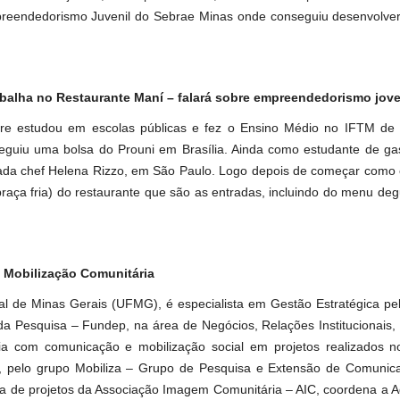
reendedorismo Juvenil do Sebrae Minas onde conseguiu desenvolver
abalha no Restaurante Maní – falará sobre empreendedorismo jov
re estudou em escolas públicas e fez o Ensino Médio no IFTM de 
eguiu uma bolsa do Prouni em Brasília. Ainda como estudante de ga
ada chef Helena Rizzo, em São Paulo. Logo depois de começar como e
praça fria) do restaurante que são as entradas, incluindo do menu de
e Mobilização Comunitária
ral de Minas Gerais (UFMG), é especialista em Gestão Estratégica p
a Pesquisa – Fundep, na área de Negócios, Relações Institucionais,
a com comunicação e mobilização social em projetos realizados n
G, pelo grupo Mobiliza – Grupo de Pesquisa e Extensão de Comunic
a de projetos da Associação Imagem Comunitária – AIC, coordena a A