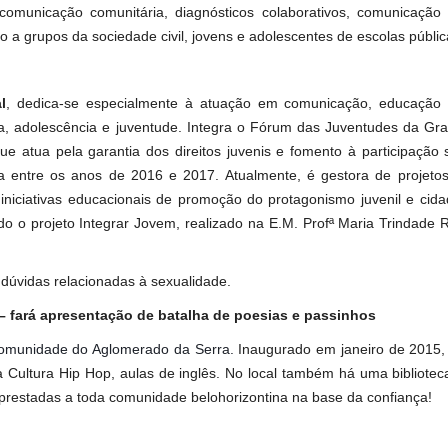
comunicação comunitária, diagnósticos colaborativos, comunicação 
o a grupos da sociedade civil, jovens e adolescentes de escolas públic
l
, dedica-se especialmente à atuação em comunicação, educação e
a, adolescência e juventude. Integra o Fórum das Juventudes da Gr
que atua pela garantia dos direitos juvenis e fomento à participação 
va entre os anos de 2016 e 2017. Atualmente, é gestora de projet
niciativas educacionais de promoção do protagonismo juvenil e cida
 o projeto Integrar Jovem, realizado na E.M. Profª Maria Trindade 
dúvidas relacionadas à sexualidade.
 – fará apresentação de batalha de poesias e passinhos
a comunidade do Aglomerado da Serra.
Inaugurado em janeiro de 2015,
 Cultura Hip Hop, aulas de inglês. No local também há uma bibliote
mprestadas a toda comunidade belohorizontina na base da confiança!