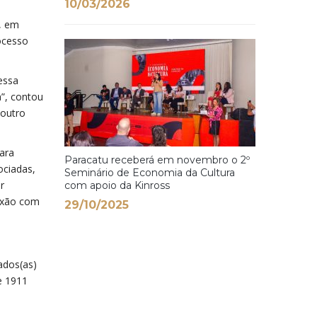
10/03/2026
, em
ocesso
essa
a”, contou
 outro
para
Paracatu receberá em novembro o 2º
ociadas,
Seminário de Economia da Cultura
r
com apoio da Kinross
nexão com
29/10/2025
ados(as)
e 1911