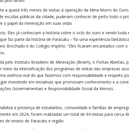
ada pelo Ibram
te a quase três meses de visitas à operação da Mina Morro do Ouro
de escolas públicas da cidade, puderam conhecer de perto todo o pr
e o papel da mineração em suas vidas
o. Eles já conheciam a história sobre o ciclo do ouro e vendo toda 
que faz parte da história de Paracatu – foi uma experiência fantástic
lano Brochado e do Colégio Império. “Eles ficaram encantados com o
ou.
a pelo Instituto Brasileiro de Mineração (Ibram), o Portas Abertas, 
r meio da intensificação dos programas de visitas das empresas ass
ma vivência real do que fazemos com responsabilidade e respeito po
seguir investindo em iniciativas que promovam conhecimento e a co
lações Governamentais e Responsabilidade Social da Kinross.
viabiliza a presença de estudantes, comunidade e famílias de empreg
ente em 2024, foram realizadas um total de 94 visitas para cerca d
ões de ensino de Paracatu e região.