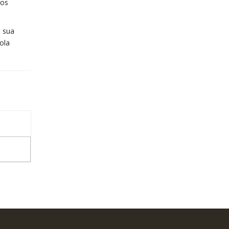
dos
m sua
ola