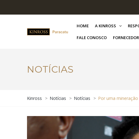
HOME
A KINROSS
RESP
FALE CONOSCO
FORNECEDOR
NOTÍCIAS
Kinross
>
Notícias
>
Notícias
>
Por uma mineração m