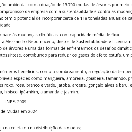
ção ambiental com a doação de 15.700 mudas de árvores por meio 
 compromisso da empresa com a sustentabilidade e contra as mudan
 ano tem o potencial de incorporar cerca de 118 toneladas anuais de 
idade.
bate às mudanças climáticas, com capacidade média de fixar
ara Alessandro Nepomuceno, diretor de Sustentabilidade e Licenciam
io de árvores é uma das formas de enfrentarmos os desafios climátic
tossíntese, contribuindo para reduzir os gases de efeito estufa, um
 inúmeros benefícios, como o sombreamento, a regulação da temper
sponíveis espécies como mangueira, amoreira, goiabeira, tamarindo, pi
pês roxo, rosa, branco e verde, jatobá, aroeira, gonçalo alves e baru,
, hibisco, ipê-mirim, alamanda e jasmim.
s – INPE, 2009
o de Mudas em 2024:
eja na coleta ou na distribuição das mudas;