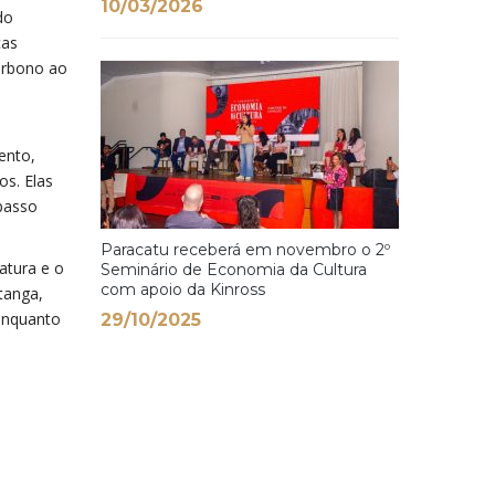
10/03/2026
do
ças
carbono ao
ento,
os. Elas
 passo
Paracatu receberá em novembro o 2º
atura e o
Seminário de Economia da Cultura
com apoio da Kinross
tanga,
 enquanto
29/10/2025