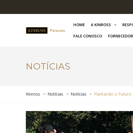
HOME
A KINROSS
RESP
FALE CONOSCO
FORNECEDOR
NOTÍCIAS
Kinross
>
Notícias
>
Notícias
>
Plantando o Futuro: