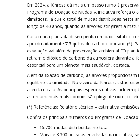
Em 2024, a Kinross dá mais um passo rumo à preserva
Programa de Doação de Mudas. A iniciativa reforça o
climáticas, já que o total de mudas distribuídas neste
longo de 40 anos, quando as árvores atingirem a matur
Cada muda plantada desempenha um papel vital no com
aproximadamente 7,5 quilos de carbono por ano (*). P
essa ação vai além da preservação ambiental. “O plant
retiram o dióxido de carbono da atmosfera durante a fo
essencial para um planeta mais saudável”, destaca.
Além da fixação de carbono, as árvores proporcionam
equilíbrio da umidade. No viveiro da Kinross, estão di
acerola e cajá. As principais espécies nativas incluem i
as ornamentais mais comuns são pingo de ouro, roseira
(*) Referências: Relatório técnico – estimativa emissõe
Confira os principais números do Programa de Doaçã
15.700 mudas distribuídas no total;
Mais de 3.300 pessoas envolvidas na iniciativa, s