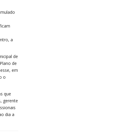
simulado
 ficam
ntro, a
icipal de
 Plano de
Nesse, em
o o
as que
, gerente
ssionais
ao dia a