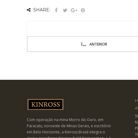
SHARE:
ANTERIOR
A
S
Com operação na mina Morro do Ouro, em
N
Paracatu, noroeste de Minas Gerais, e escritório
P
em Belo Horizonte, a Kinross Brasil integra o
T