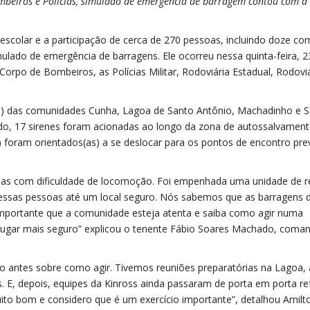
mbeiros e Polícias, simulado de emergência de barragem contou com a
colar e a participação de cerca de 270 pessoas, incluindo doze co
mulado de emergência de barragens. Ele ocorreu nessa quinta-feira, 2
Corpo de Bombeiros, as Polícias Militar, Rodoviária Estadual, Rodovi
) das comunidades Cunha, Lagoa de Santo Antônio, Machadinho e Sa
o, 17 sirenes foram acionadas ao longo da zona de autossalvament
 foram orientados(as) a se deslocar para os pontos de encontro pr
soas com dificuldade de locomoção. Foi empenhada uma unidade de r
ssas pessoas até um local seguro. Nós sabemos que as barragens 
importante que a comunidade esteja atenta e saiba como agir numa
lugar mais seguro” explicou o tenente Fábio Soares Machado, coma
do antes sobre como agir. Tivemos reuniões preparatórias na Lagoa, 
. E, depois, equipes da Kinross ainda passaram de porta em porta r
uito bom e considero que é um exercício importante”, detalhou Amilt