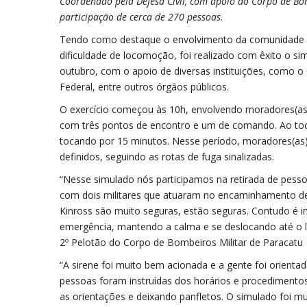
Coordenado pela Defesa Civil, com apoio do Corpo de Bo
participação de cerca de 270 pessoas.
Tendo como destaque o envolvimento da comunidade es
dificuldade de locomoção, foi realizado com êxito o si
outubro, com o apoio de diversas instituições, como o 
Federal, entre outros órgãos públicos.
O exercício começou às 10h, envolvendo moradores(as
com três pontos de encontro e um de comando. Ao tod
tocando por 15 minutos. Nesse período, moradores(as)
definidos, seguindo as rotas de fuga sinalizadas.
“Nesse simulado nós participamos na retirada de pes
com dois militares que atuaram no encaminhamento de
Kinross são muito seguras, estão seguras. Contudo é 
emergência, mantendo a calma e se deslocando até o 
2º Pelotão do Corpo de Bombeiros Militar de Paracatu
“A sirene foi muito bem acionada e a gente foi orienta
pessoas foram instruídas dos horários e procedimentos
as orientações e deixando panfletos. O simulado foi m