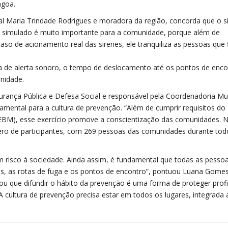
agoa.
al Maria Trindade Rodrigues e moradora da região, concorda que o 
se simulado é muito importante para a comunidade, porque além de
o de acionamento real das sirenes, ele tranquiliza as pessoas que
a de alerta sonoro, o tempo de deslocamento até os pontos de enco
unidade.
urança Pública e Defesa Social e responsável pela Coordenadoria Mun
mental para a cultura de prevenção. “Além de cumprir requisitos do
BM), esse exercício promove a conscientização das comunidades. 
ro de participantes, com 269 pessoas das comunidades durante tod
m risco à sociedade. Ainda assim, é fundamental que todas as pesso
s, as rotas de fuga e os pontos de encontro”, pontuou Luana Gomes
u que difundir o hábito da prevenção é uma forma de proteger profi
 cultura de prevenção precisa estar em todos os lugares, integrada 