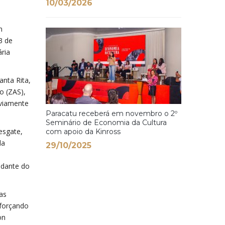
10/03/2026
m
3 de
ária
nta Rita,
o (ZAS),
eviamente
Paracatu receberá em novembro o 2º
Seminário de Economia da Cultura
esgate,
com apoio da Kinross
da
29/10/2025
ndante do
as
eforçando
on