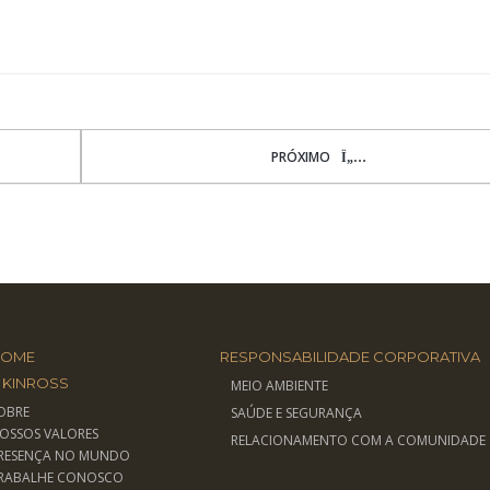
PRÓXIMO
HOME
RESPONSABILIDADE CORPORATIVA
 KINROSS
MEIO AMBIENTE
OBRE
SAÚDE E SEGURANÇA
OSSOS VALORES
RELACIONAMENTO COM A COMUNIDADE
RESENÇA NO MUNDO
RABALHE CONOSCO