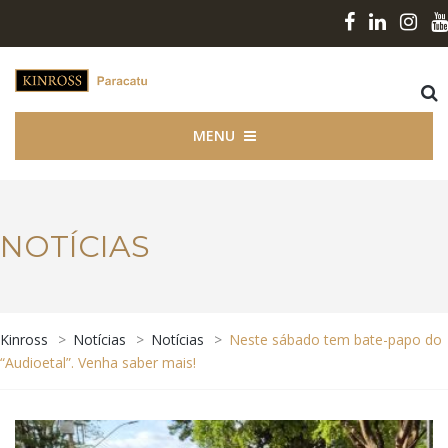
MENU
NOTÍCIAS
Kinross
>
Notícias
>
Notícias
>
Neste sábado tem bate-papo do
“Audioetal”. Venha saber mais!