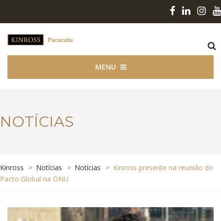
MENU
NOTÍCIAS
Kinross
>
Notícias
>
Notícias
>
Kinross presente na reunião do
Pacto Global na ONU