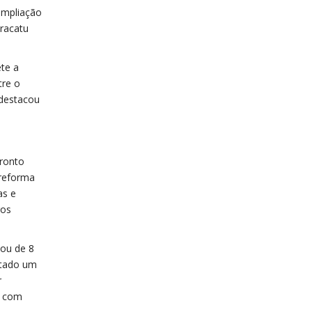
ampliação
aracatu
te a
tre o
 destacou
pronto
 reforma
as e
ros
sou de 8
ntado um
r
e com