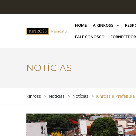
HOME
A KINROSS
RESP
FALE CONOSCO
FORNECEDOR
NOTÍCIAS
Kinross
>
Notícias
>
Notícias
>
Kinross e Prefeitur