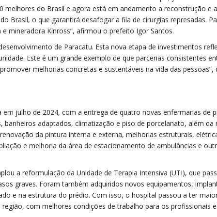
 50 melhores do Brasil e agora está em andamento a reconstrução e 
 Brasil, o que garantirá desafogar a fila de cirurgias represadas. P
 e mineradora Kinross”, afirmou o prefeito Igor Santos.
envolvimento de Paracatu. Esta nova etapa de investimentos refle
idade. Este é um grande exemplo de que parcerias consistentes en
 promover melhorias concretas e sustentáveis na vida das pessoas”,
ída em julho de 2024, com a entrega de quatro novas enfermarias de 
, banheiros adaptados, climatização e piso de porcelanato, além da
enovação da pintura interna e externa, melhorias estruturais, elétric
mpliação e melhoria da área de estacionamento de ambulâncias e out
lou a reformulação da Unidade de Terapia Intensiva (UTI), que pas
a casos graves. Foram também adquiridos novos equipamentos, impla
ado e na estrutura do prédio. Com isso, o hospital passou a ter maio
 região, com melhores condições de trabalho para os profissionais 