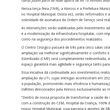
Obras fazem parte de novo aporte de R$ 10 milhões an
Nessa terça-feira (19/8), a Kinross e a Prefeitura Muni
no Hospital Municipal. Desta vez, serão reformados e am
solenidade de assinatura da Ordem de Serviço será real
As intervenções serão viabilizadas pelo investimento a
é a modernização da infraestrutura hospitalar, com i
como na segurança dos procedimentos realizados.
O Centro Cirúrgico passará de três para cinco salas cir
ampliação vai melhorar significativamente o conforto e 
Esterilizado (CME) será completamente redesenhada, a
espaço garantirá mais agilidade e segurança tanto para
Essa iniciativa dá continuidade aos investimentos rea
ampliação da UTI, cujas entregas aconteceram em 202
à população, promovendo mais eficiência e humanizaçã
milhões direcionados pela Kinross exclusivamente ao Ho
“Dentro de nossa proposta de transformar a saúde de P
com a construção do CEM, Hospital da Criança, 100% de
nosso Hospital Municipal, cuja parceria e aportes de 