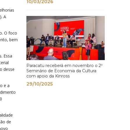
10/03/2026
elhorias
). A
o. O foco
ento, bem
s. Essa
erial
Paracatu receberá em novembro o 2º
ão desse
Seminário de Economia da Cultura
com apoio da Kinross
29/10/2025
o e a
ndimento
20
alidade
ção de
 novo