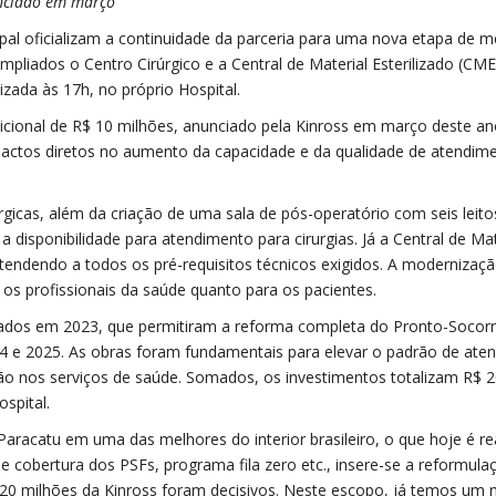
unciado em março
cipal oficializam a continuidade da parceria para uma nova etapa de m
pliados o Centro Cirúrgico e a Central de Material Esterilizado (CME
izada às 17h, no próprio Hospital.
dicional de R$ 10 milhões, anunciado pela Kinross em março deste an
mpactos diretos no aumento da capacidade e da qualidade de atendim
úrgicas, além da criação de uma sala de pós-operatório com seis leito
a disponibilidade para atendimento para cirurgias. Já a Central de Mat
tendendo a todos os pré-requisitos técnicos exigidos. A modernizaç
 os profissionais da saúde quanto para os pacientes.
lizados em 2023, que permitiram a reforma completa do Pronto-Socorr
4 e 2025. As obras foram fundamentais para elevar o padrão de ate
o nos serviços de saúde. Somados, os investimentos totalizam R$ 
spital.
aracatu em uma das melhores do interior brasileiro, o que hoje é re
 cobertura dos PSFs, programa fila zero etc., insere-se a reformula
R$20 milhões da Kinross foram decisivos. Neste escopo, já temos um