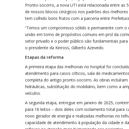
Pronto-socorro, a nova UTI está relacionada entre as
de nossos blocos cirúrgicos nos padrões dos melhores do
tem colhido bons frutos com a parceria entre Prefeitura
“Temos um compromisso sólido e permanente com o des
união em torno de propósitos comuns em prol da comun
setor privado e o poder público são fundamentais para
o presidente da Kinross, Gilberto Azevedo.
Etapas da reforma
A primeira etapa das melhorias no hospital foi conclu
atendimento para casos críticos, sala de medicamentos
completa do antigo pronto-socorro. As obras incluíram r
hidráulicas, substituição do mobiliário, bem como a a
veículos.
A segunda etapa, entregue em janeiro de 2025, contemp
para 16 leitos – dois deles com isolamento total par
novo gerador de energia e realizadas melhorias no telh
capacidade de atendimento à população da cidade e da