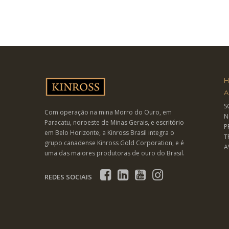
A
S
Com operação na mina Morro do Ouro, em
N
Paracatu, noroeste de Minas Gerais, e escritório
P
em Belo Horizonte, a Kinross Brasil integra o
T
grupo canadense Kinross Gold Corporation, e é
A
uma das maiores produtoras de ouro do Brasil.
REDES SOCIAIS