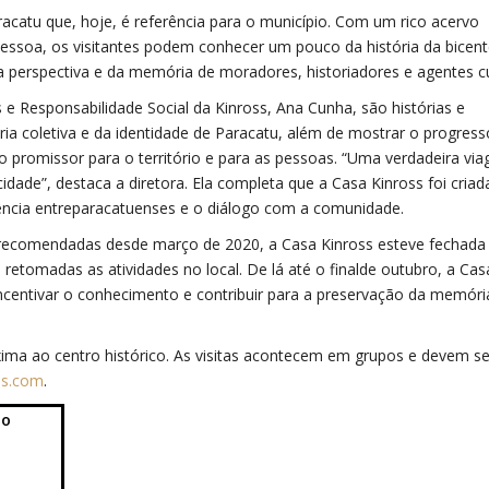
catu que, hoje, é referência para o município. Com um rico acervo
ssoa, os visitantes podem conhecer um pouco da história da bicent
a perspectiva e da memória de moradores, historiadores e agentes cu
 Responsabilidade Social da Kinross, Ana Cunha, são histórias e
 coletiva e da identidade de Paracatu, além de mostrar o progress
o promissor para o território e para as pessoas. “Uma verdadeira vi
cidade”, destaca a diretora. Ela completa que a Casa Kinross foi cria
ivência entreparacatuenses e o diálogo com a comunidade.
 recomendadas desde março de 2020, a Casa Kinross esteve fechada
retomadas as atividades no local. De lá até o finalde outubro, a Cas
ncentivar o conhecimento e contribuir para a preservação da memóri
xima ao centro histórico. As visitas acontecem em grupos e devem se
ss.com
.
ão