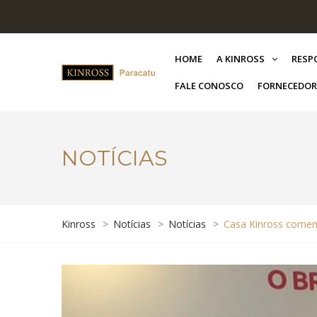
HOME
A KINROSS
RESP
FALE CONOSCO
FORNECEDOR
NOTÍCIAS
Kinross
>
Notícias
>
Notícias
>
Casa Kinross comem