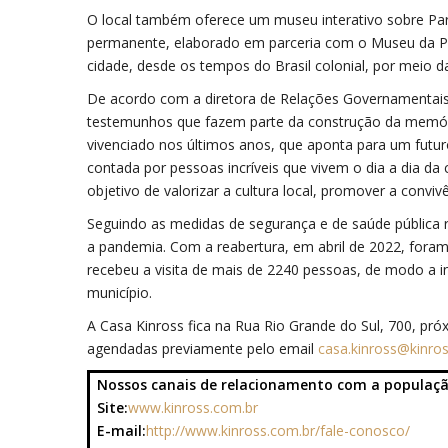
O local também oferece um museu interativo sobre Para
permanente, elaborado em parceria com o Museu da Pe
cidade, desde os tempos do Brasil colonial, por meio d
De acordo com a diretora de Relações Governamentais e
testemunhos que fazem parte da construção da memória
vivenciado nos últimos anos, que aponta para um futur
contada por pessoas incríveis que vivem o dia a dia da 
objetivo de valorizar a cultura local, promover a conv
Seguindo as medidas de segurança e de saúde pública
a pandemia. Com a reabertura, em abril de 2022, foram 
recebeu a visita de mais de 2240 pessoas, de modo a i
município.
A Casa Kinross fica na Rua Rio Grande do Sul, 700, pró
agendadas previamente pelo email
casa.kinross@kinro
Nossos canais de relacionamento com a populaç
Site:
www.kinross.com.br
E-mail:
http://www.kinross.com.br/fale-conosco/