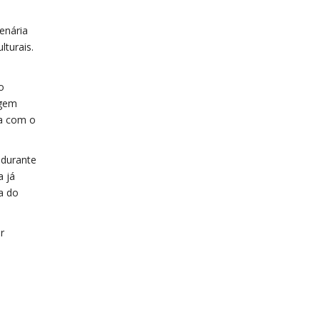
enária
lturais.
o
agem
da com o
 durante
a já
a do
r