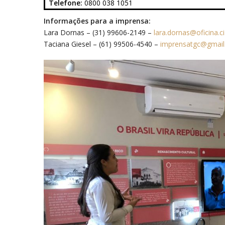
Telefone:
0800 038 1051
Informações para a imprensa:
Lara Dornas – (31) 99606-2149 –
lara.dornas@oficina.ci
Taciana Giesel – (61) 99506-4540 –
imprensatgc@gmai