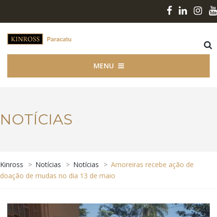
MENU
NOTÍCIAS
Kinross
>
Notícias
>
Notícias
>
Amoreiras recebe ação de
doação de mudas no dia 13 de maio