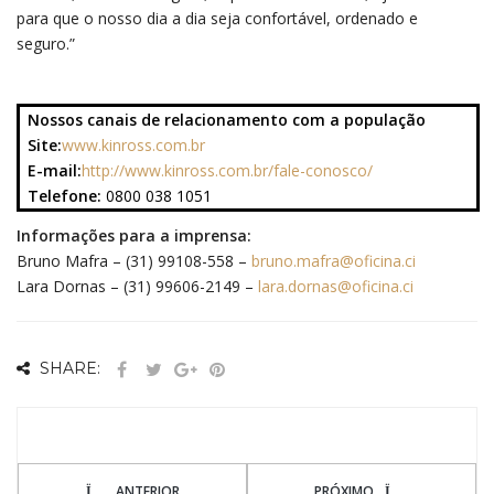
para que o nosso dia a dia seja confortável, ordenado e
seguro.”
Nossos canais de relacionamento com a população
Site:
www.kinross.com.br
E-mail:
http://www.kinross.com.br/fale-conosco/
Telefone:
0800 038 1051
Informações para a imprensa:
Bruno Mafra – (31) 99108-558 –
bruno.mafra@oficina.ci
Lara Dornas – (31) 99606-2149 –
lara.dornas@oficina.ci
SHARE:
ANTERIOR
PRÓXIMO