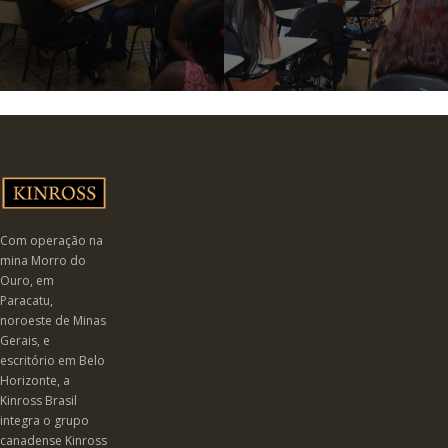
Com operação na
mina Morro do
Ouro, em
Paracatu,
noroeste de Minas
Gerais, e
escritório em Belo
Horizonte, a
Kinross Brasil
integra o grupo
canadense Kinross