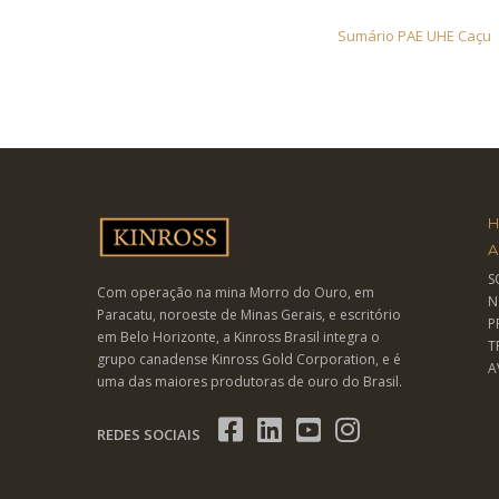
Sumário PAE UHE Caçu
A
S
Com operação na mina Morro do Ouro, em
N
Paracatu, noroeste de Minas Gerais, e escritório
P
em Belo Horizonte, a Kinross Brasil integra o
T
grupo canadense Kinross Gold Corporation, e é
A
uma das maiores produtoras de ouro do Brasil.
REDES SOCIAIS