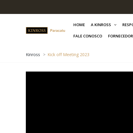
HOME
A KINROSS
RESP
FALE CONOSCO
FORNECEDOR
Kinross
>
Kick off Meeting 2023