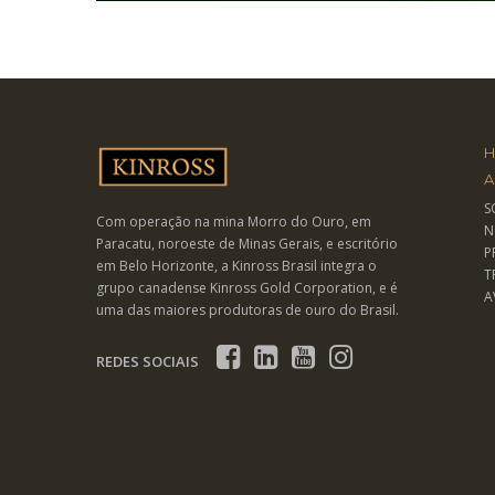
A
S
Com operação na mina Morro do Ouro, em
N
Paracatu, noroeste de Minas Gerais, e escritório
P
em Belo Horizonte, a Kinross Brasil integra o
T
grupo canadense Kinross Gold Corporation, e é
A
uma das maiores produtoras de ouro do Brasil.
REDES SOCIAIS