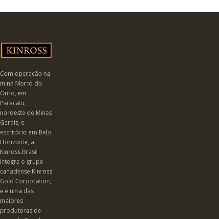
Com operação na
mina Morro do
Ouro, em
Paracatu,
noroeste de Minas
Gerais, e
escritório em Belo
Horizonte, a
Kinross Brasil
integra o grupo
canadense Kinross
Gold Corporation,
e é uma das
maiores
produtoras de