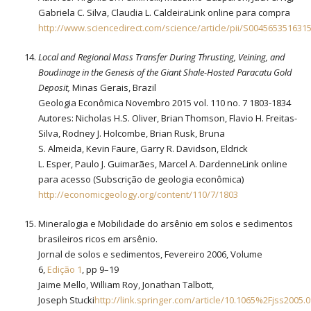
Gabriela C. Silva, Claudia L. CaldeiraLink online para compra
http://www.sciencedirect.com/science/article/pii/S004565351631
Local and Regional Mass Transfer During Thrusting, Veining, and
Boudinage in the Genesis of the Giant Shale-Hosted Paracatu Gold
Deposit,
Minas Gerais, Brazil
Geologia Econômica Novembro 2015 vol. 110 no. 7 1803-1834
Autores: Nicholas H.S. Oliver, Brian Thomson, Flavio H. Freitas-
Silva, Rodney J. Holcombe, Brian Rusk, Bruna
S. Almeida, Kevin Faure, Garry R. Davidson, Eldrick
L. Esper, Paulo J. Guimarães, Marcel A. DardenneLink online
para acesso (Subscrição de geologia econômica)
http://economicgeology.org/content/110/7/1803
Mineralogia e Mobilidade do arsênio em solos e sedimentos
brasileiros ricos em arsênio.
Jornal de solos e sedimentos, Fevereiro 2006, Volume
6,
Edição 1
, pp 9–19
Jaime Mello, William Roy, Jonathan Talbott,
Joseph Stucki
http://link.springer.com/article/10.1065%2Fjss2005.0