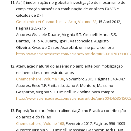
As(III) imobilização no gibbsita: Investigação do mecanismo de
complexação através da combinação de análises EXAFS e
cálculos de DFT
Geochimica et Cosmochimica Acta
,
Volume 83
, 15 Abril 2012,
Páginas 205–216
Autores: Graziele Duarte, Virginia S.T. Ciminelli, Maria S.S.
Dantas, Helio A. Duarte, Igor F. Vasconcelos, Augusto F.
Oliveira, Kwadwo Osseo-AsareLink online para compra
http://www.sciencedirect.com/science/article/pii/S001670371100
Atenuação natural do arsênio no ambiente por imobilização
em hematites nanoestruturados
Chemosphere
,
Volume 138
, Novembro 2015, Páginas 340–347
Autores: Erico T.F. Freitas, Luciano A. Montoro, Massimo
Gasparon, Virginia S.T. CiminelliLink online para compra
http://www.sciencedirect.com/science/article/pii/S004565351500
Exposição do arsênio na alimentação no Brasil: a contribuição
do arroz e do feijão
Chemosphere
,
Volume 168
, Fevereiro 2017, Páginas 996–1003
Autores: Virginia S.T. Ciminelli, Massimo Gasparon, Jack C. Ng,