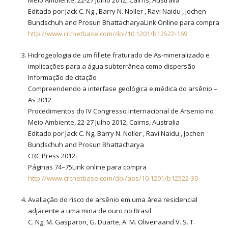
Editado por Jack C. Ng , Barry N. Noller , Ravi Naidu , Jochen
Bundschuh and Prosun BhattacharyaLink Online para compra
http://www.crcnetbase.com/doi/10.1201/b12522-169
Hidrogeologia de um fillete fraturado de As-mineralizado e
implicações para a água subterrânea como dispersão
Informação de citação
Compreendendo a interfase geológica e médica do arsênio –
As 2012
Procedimentos do IV Congresso Internacional de Arsenio no
Meio Ambiente, 22-27 Julho 2012, Cairns, Australia
Editado por Jack C. Ng, Barry N. Noller , Ravi Naidu , Jochen
Bundschuh and Prosun Bhattacharya
CRC Press 2012
Páginas 74–75Link online para compra
http://www.crcnetbase.com/doi/abs/10.1201/b12522-30
Avaliação do risco de arsênio em uma área residencial
adjacente a uma mina de ouro no Brasil
C. Ng, M. Gasparon, G. Duarte, A. M. Oliveiraand V. S. T.