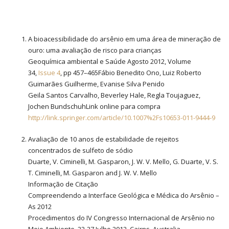
A bioacessibilidade do arsênio em uma área de mineração de
ouro: uma avaliação de risco para crianças
Geoquímica ambiental e Saúde Agosto 2012, Volume
34,
Issue 4
, pp 457–465Fábio Benedito Ono, Luiz Roberto
Guimarães Guilherme, Evanise Silva Penido
Geila Santos Carvalho, Beverley Hale, Regla Toujaguez,
Jochen BundschuhLink online para compra
http://link.springer.com/article/10.1007%2Fs10653-011-9444-9
Avaliação de 10 anos de estabilidade de rejeitos
concentrados de sulfeto de sódio
Duarte, V. Ciminelli, M. Gasparon, J. W. V. Mello, G. Duarte, V. S.
T. Ciminelli, M. Gasparon and J. W. V. Mello
Informação de Citação
Compreendendo a Interface Geológica e Médica do Arsênio –
As 2012
Procedimentos do IV Congresso Internacional de Arsênio no
Meio Ambiente, 22-27 Julho 2012, Cairns, Australia