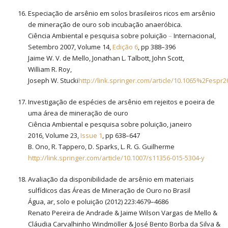
Especiação de arsênio em solos brasileiros ricos em arsênio
de mineração de ouro sob incubação anaeróbica.
Ciência Ambiental e pesquisa sobre poluição
–
Internacional,
Setembro 2007, Volume 14,
Edição 6
, pp 388–396
Jaime W. V. de Mello, Jonathan L. Talbott, John Scott,
William R. Roy,
Joseph W. Stucki
http://link.springer.com/article/10.1065%2Fespr2
Investigação de espécies de arsênio em rejeitos e poeira de
uma área de mineração de ouro
Ciência Ambiental e pesquisa sobre poluição, janeiro
2016, Volume 23,
Issue 1
, pp 638–647
B. Ono, R. Tappero, D. Sparks, L. R. G. Guilherme
http://link.springer.com/article/10.1007/s11356-015-5304-y
Avaliação da disponibilidade de arsênio em materiais
sulfídicos das Áreas de Mineração de Ouro no Brasil
Água, ar, solo e poluição (2012) 223:4679–4686
Renato Pereira de Andrade & Jaime Wilson Vargas de Mello &
Cláudia Carvalhinho Windmöller & José Bento Borba da Silva &