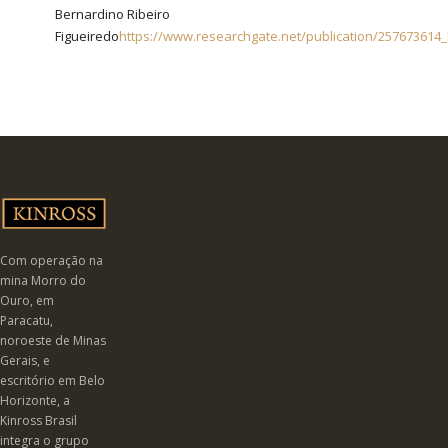
Bernardino Ribeiro
Figueiredo
https://www.researchgate.net/publication/257673614_E
Com operação na
mina Morro do
Ouro, em
Paracatu,
noroeste de Minas
Gerais, e
escritório em Belo
Horizonte, a
Kinross Brasil
integra o grupo