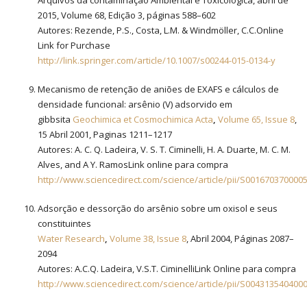
2015, Volume 68, Edição 3, páginas 588–602
Autores: Rezende, P.S., Costa, L.M. & Windmöller, C.C.Online
Link for Purchase
http://link.springer.com/article/10.1007/s00244-015-0134-y
Mecanismo de retenção de aniões de EXAFS e cálculos de
densidade funcional: arsênio (V) adsorvido em
gibbsita
Geochimica et Cosmochimica Acta
,
Volume 65, Issue 8
,
15 Abril 2001, Paginas 1211–1217
Autores: A. C. Q. Ladeira, V. S. T. Ciminelli, H. A. Duarte, M. C. M.
Alves, and A Y. RamosLink online para compra
http://www.sciencedirect.com/science/article/pii/S001670370000
Adsorção e dessorção do arsênio sobre um oxisol e seus
constituintes
Water Research
,
Volume 38, Issue 8
, Abril 2004, Páginas 2087–
2094
Autores: A.C.Q. Ladeira, V.S.T. CiminelliLink Online para compra
http://www.sciencedirect.com/science/article/pii/S004313540400