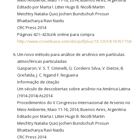
Editado por Marta I. Litter Hugo B. Nicolli Martin
Meichtry Natalia Quici Jochen Bundschuh Prosun
Bhattacharya Ravi Naidu
CRC Press 2014
Páginas 421–423Link online para compra
http://www.crcnetbase.com/doi/pdfplus/10.1201/b16767-158
Um novo método para análise de arsênico em partículas
atmosféricas particuladas
Gasparon, V. S. T. Ciminelli, G. Cordeiro Silva, V. Dietze, B.
Grefalda, J. C. Ngand F. Nogueira
Informação de citação
Um século de descobertas sobre arsênio na América Latina
(1914-2014) As2014
Procedimentos do V Congresso internacional de Arsenio no
Meio Ambiente, Maio 11-16, 2014, Buenos Aires, Argentina
Editado por Marta I. Litter Hugo B. Nicolli Martin
Meichtry Natalia Quici Jochen Bundschuh Prosun
Bhattacharya Ravi Naidu
CRC Press 2014