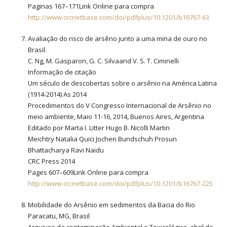
Paginas 167–171Link Online para compra
http://www.crcnetbase.com/doi/pdfplus/10.1201/b16767-63
Avaliação do risco de arsêno junto a uma mina de ouro no
Brasil.
C. Ng, M. Gasparon, G. C. Silvaand V. S. T. Ciminelli
Informação de citação
Um século de descobertas sobre o arsênio na América Latina
(1914-2014) As 2014
Procedimentos do V Congresso Internacional de Arsênio no
meio ambiente, Maio 11-16, 2014, Buenos Aires, Argentina
Editado por Marta I. Litter Hugo B. Nicolli Martin
Meichtry Natalia Quici Jochen Bundschuh Prosun
Bhattacharya Ravi Naidu
CRC Press 2014
Pages 607–609Link Online para compra
http://www.crcnetbase.com/doi/pdfplus/10.1201/b16767-225
Mobilidade do Arsênio em sedimentos da Bacia do Rio
Paracatu, MG, Brasil
Arquivos da contaminação Ambiental e Toxicológica, abril de