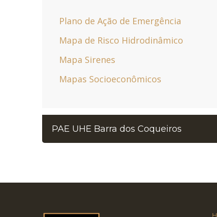
Plano de Ação de Emergência
Mapa de Risco Hidrodinâmico
Mapa Sirenes
Mapas Socioeconômicos
PAE UHE Barra dos Coqueiros