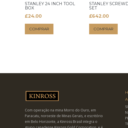
STANLEY 24 INCH TOOL
STANLEY SCREW
BOX
SET
£
24.00
£
642.00
COMPRAR
COMPRAR
A
S
Com operação na mina Morro do Ouro, em
N
Paracatu, noroeste de Minas Gerais, e escritório
P
em Belo Horizonte, a Kinross Brasil integra o
T
grupo canadense Kinross Gold Corporation, e é