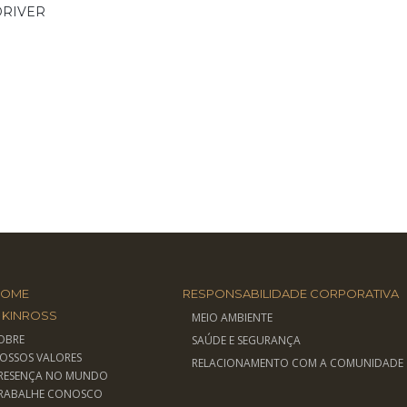
DRIVER
HOME
RESPONSABILIDADE CORPORATIVA
 KINROSS
MEIO AMBIENTE
OBRE
SAÚDE E SEGURANÇA
OSSOS VALORES
RELACIONAMENTO COM A COMUNIDADE
RESENÇA NO MUNDO
RABALHE CONOSCO